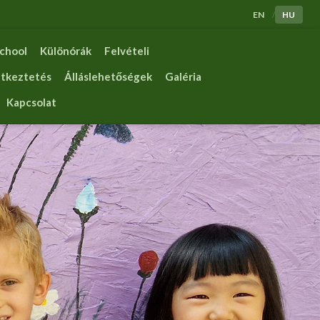
EN
HU
/
chool
Különórák
Felvételi
tkeztetés
Álláslehetőségek
Galéria
Kapcsolat