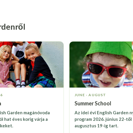
rdenről
-6
JUNE - AUGUST
a
Summer School
lish Garden magánóvoda
Az idei évi English Garden n
l hat éves korig várja a
program 2026. június 22-től
keket.
augusztus 19-ig tart.