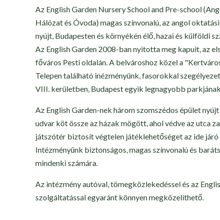
Az English Garden Nursery School and Pre-school (Ang
Hálózat és Óvoda) magas színvonalú, az angol oktatási
nyújt, Budapesten és környékén élő, hazai és külföldi
Az English Garden 2008-ban nyitotta meg kapuit, az e
főváros Pesti oldalán. A belvároshoz közel a "Kertváro
Telepen található inézményünk, fasorokkal szegélyezet
VIII. kerületben, Budapest egyik legnagyobb parkjána
Az English Garden-nek három szomszédos épület nyújt 
udvar köt össze az házak mögött, ahol védve az utca za
játszótér biztosít végtelen játéklehetőséget az ide já
Intézményünk biztonságos, magas színvonalú és baráts
mindenki számára.
Az intézmény autóval, tömegközlekedéssel és az Engli
szolgáltatással egyaránt könnyen megközelíthető.