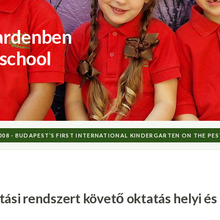
Gardenben
-school
2008 - BUDAPEST’S FIRST INTERNATIONAL KINDERGARTEN ON THE PES
tási rendszert követő oktatás helyi é