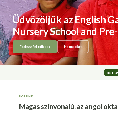
Üdvözöljük az English 
Nursery School and Pre
Fedezz fel többet
Kapcsolat
EST. 
RÓLUNK
Magas színvonalú, az angol okta