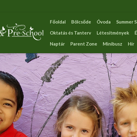
Főoldal
Bölcsőde
Óvoda
Summer S
Oktatás és Tanterv
Létesítmények
É
Naptár
Parent Zone
Minibusz
Hír