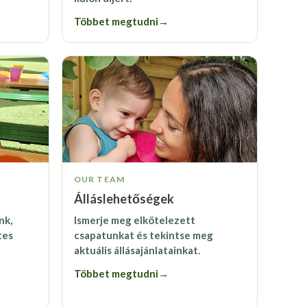
Többet megtudni
→
OUR TEAM
Álláslehetőségek
nk,
Ismerje meg elkötelezett
tes
csapatunkat és tekintse meg
aktuális állásajánlatainkat.
Többet megtudni
→