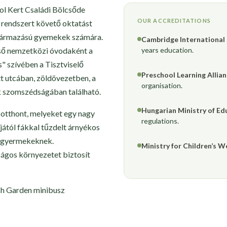
ol Kert Családi Bölcsőde
OUR ACCREDITATIONS
 rendszert követő oktatást
 származású gyemekek számára.
Cambridge International
lső nemzetközi óvodaként a
years education.
s" szívében a Tisztviselő
Preschool Learning Allia
t utcában, zöldövezetben, a
organisation.
k szomszédságában található.
Hungarian Ministry of Ed
otthont, melyeket egy nagy
regulations.
jától fákkal tűzdelt árnyékos
ró gyermekeknek.
Ministry for Children’s W
ágos környezetet biztosít
sh Garden minibusz