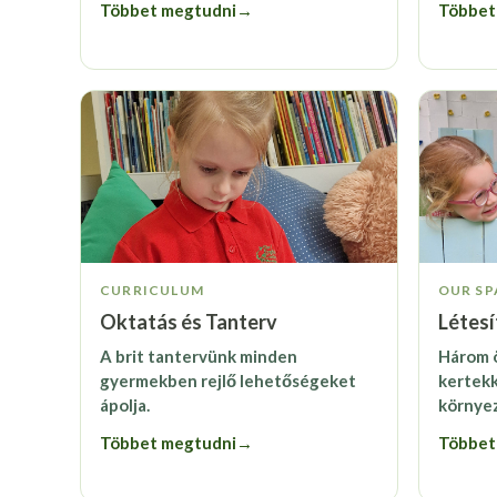
Többet megtudni
→
Többet
CURRICULUM
OUR SP
Oktatás és Tanterv
Létes
A brit tantervünk minden
Három 
gyermekben rejlő lehetőségeket
kertekke
ápolja.
környez
Többet megtudni
→
Többet