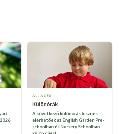
ALL AGES
Különórák
yári
A következő különórák lesznek
 2026.
elérhetőek az English Garden Pre-
schoolban és Nursery Schoolban
külön díjért.