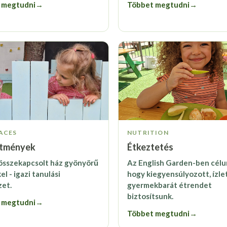
 megtudni
→
Többet megtudni
→
ACES
NUTRITION
ítmények
Étkeztetés
összekapcsolt ház gyönyörű
Az English Garden-ben célu
l - igazi tanulási
hogy kiegyensúlyozott, ízle
et.
gyermekbarát étrendet
biztosítsunk.
 megtudni
→
Többet megtudni
→