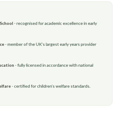
 School
- recognised for academic excellence in early
nce
- member of the UK’s largest early years provider
ucation
- fully licensed in accordance with national
elfare
- certified for children’s welfare standards.