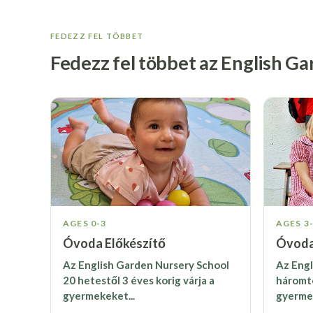
FEDEZZ FEL TÖBBET
Fedezz fel többet az English Ga
AGES 0-3
AGES 3
Óvoda Előkészítő
Óvod
Az English Garden Nursery School
Az Eng
20 hetestől 3 éves korig várja a
háromtó
gyermekeket...
gyerme